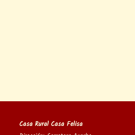
Castillo de Loarre
Mallos de Riglos
Ayerbe
Agüero
Casa Rural Casa Felisa