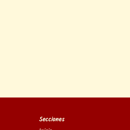
Santa Eulalia de
Gállego
Murillo de Gallego
Secciones