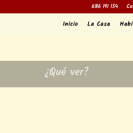
686 191 154
Con
Inicio
La Casa
Habi
¿Qué ver?