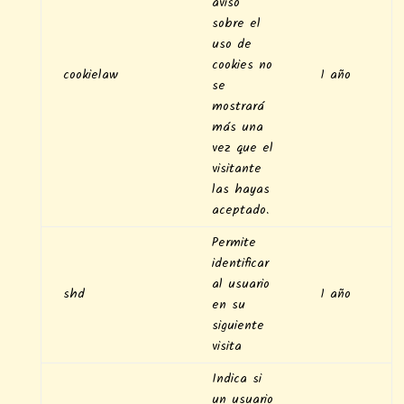
aviso
sobre el
uso de
cookies no
cookielaw
1 año
se
mostrará
más una
vez que el
visitante
las hayas
aceptado.
Permite
identificar
al usuario
shd
1 año
en su
siguiente
visita
Indica si
un usuario